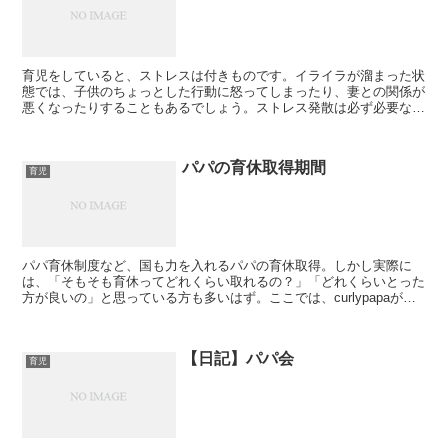
育児をしていると、ストレスは付きものです。イライラが溜まった状
態では、子供のちょっとした行動に怒ってしまったり、妻との関係が
悪くなったりすることもあるでしょう。ストレス発散は必ず必要なの
で、おすすめの息抜き方法を紹介します。
パパの育休取得期間
育児
パパ育休制度など、国も力を入れるパパの育休取得。しかし実際に
は、「そもそも育休ってどれくらい取れるの？」「どれくらいとった
方が良いの」と思っている方も多いはず。ここでは、curlypapaが実
際に取得した育休、これから取得予定の育休、また育休期間を考える
目安について解説します。
【日記】パパ会
育児